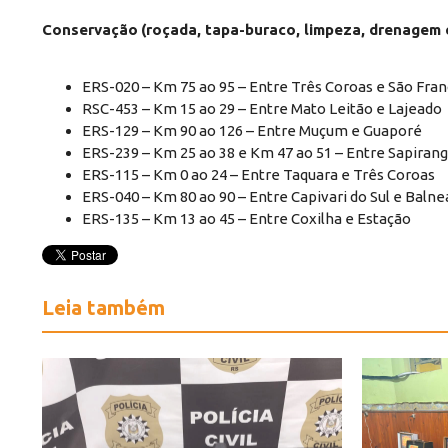
Conservação
(roçada, tapa-buraco, limpeza, drenagem 
ERS-020 – Km 75 ao 95 – Entre Três Coroas e São Fran
RSC-453 – Km 15 ao 29 – Entre Mato Leitão e Lajeado
ERS-129 – Km 90 ao 126 – Entre Muçum e Guaporé
ERS-239 – Km 25 ao 38 e Km 47 ao 51 – Entre Sapirang
ERS-115 – Km 0 ao 24 – Entre Taquara e Três Coroas
ERS-040 – Km 80 ao 90 – Entre Capivari do Sul e Balne
ERS-135 – Km 13 ao 45 – Entre Coxilha e Estação
Leia também