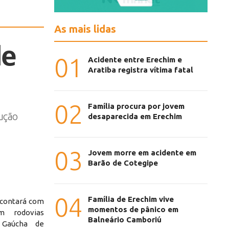
As mais lidas
de
01
Acidente entre Erechim e
Aratiba registra vítima fatal
02
Família procura por jovem
rução
desaparecida em Erechim
03
Jovem morre em acidente em
Barão de Cotegipe
04
Família de Erechim vive
 contará com
momentos de pânico em
m rodovias
Balneário Camboriú
 Gaúcha de