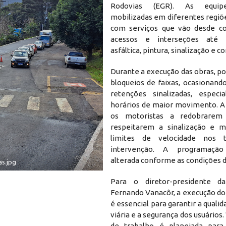
Rodovias (EGR). As equip
mobilizadas em diferentes regiõ
com serviços que vão desde co
acessos e interseções até 
asfáltica, pintura, sinalização e 
Durante a execução das obras, p
bloqueios de faixas, ocasionand
retenções sinalizadas, espec
horários de maior movimento. A
os motoristas a redobrarem
respeitarem a sinalização e 
limites de velocidade nos 
intervenção. A programaçã
alterada conforme as condições 
as.jpg
Para o diretor-presidente d
Fernando Vanacôr, a execução d
é essencial para garantir a quali
viária e a segurança dos usuários.
de trabalho é planejada para