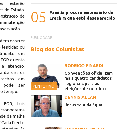
es estarão
es do Estado,
05
Família procura empresário de
nstrução de
Erechim que está desaparecido
manutenção
conservação.
PUBLICIDADE
odem ocorrer
o lentidão ou
Blog dos Colunistas
ialmente em
 EGR orienta
RODRIGO FINARDI
 a atenção,
manterem os
Convenções oficializam
mais quatro candidatos
trechos em
regionais para as
o pode ser
PENTE FINO
eleições de outubro
do tempo.
DENNIS ALLAN
a EGR, Luís
Jesus saiu da água
o cronograma
dade da malha
 “Cada frente
 atender às
LINDANIR CANELO