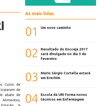
As mais lidas
I
01
Um novo caminho
02
Resultado do Encceja 2017
será divulgado no dia 5 de
fevereiro
03
Mario Sérgio Cortella estará
em Erechim
do Curso de
ticiparam de
04
Escola da URI forma novos
de abate de
técnicos em Enfermagem
Alimentos,
 Estação. A