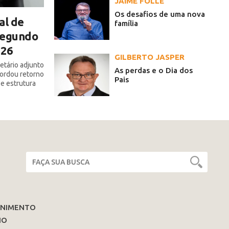
JAIME FOLLE
Os desafios de uma nova
al de
família
 segundo
026
GILBERTO JASPER
etário adjunto
As perdas e o Dia dos
bordou retorno
Pais
 e estrutura
ENIMENTO
IO