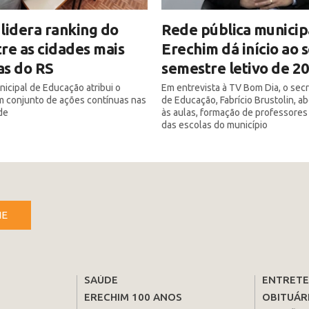
lidera ranking do
Rede pública municip
re as cidades mais
Erechim dá início ao
as do RS
semestre letivo de 2
nicipal de Educação atribui o
Em entrevista à TV Bom Dia, o secr
m conjunto de ações contínuas nas
de Educação, Fabrício Brustolin, a
de
às aulas, formação de professores
das escolas do município
NE
SAÚDE
ENTRET
ERECHIM 100 ANOS
OBITUÁR