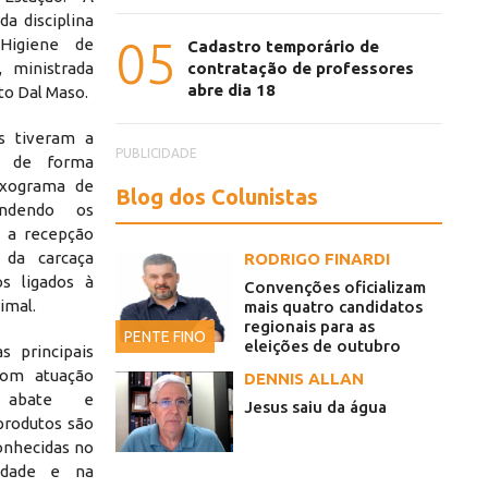
da disciplina
05
Higiene de
Cadastro temporário de
contratação de professores
 ministrada
abre dia 18
to Dal Maso.
es tiveram a
PUBLICIDADE
r de forma
uxograma de
Blog dos Colunistas
endendo os
 a recepção
 da carcaça
RODRIGO FINARDI
s ligados à
Convenções oficializam
imal.
mais quatro candidatos
regionais para as
PENTE FINO
eleições de outubro
 principais
com atuação
DENNIS ALLAN
, abate e
Jesus saiu da água
 produtos são
onhecidas no
idade e na