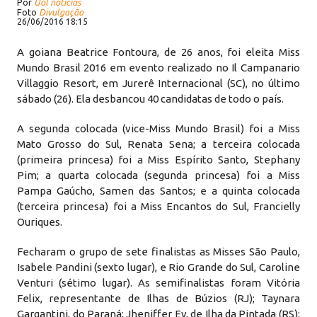
Por
Uol notícias
Foto
Divulgação
26/06/2016 18:15
A goiana Beatrice Fontoura, de 26 anos, foi eleita Miss
Mundo Brasil 2016 em evento realizado no Il Campanario
Villaggio Resort, em Jurerê Internacional (SC), no último
sábado (26). Ela desbancou 40 candidatas de todo o país.
A segunda colocada (vice-Miss Mundo Brasil) foi a Miss
Mato Grosso do Sul, Renata Sena; a terceira colocada
(primeira princesa) foi a Miss Espírito Santo, Stephany
Pim; a quarta colocada (segunda princesa) foi a Miss
Pampa Gaúcho, Samen das Santos; e a quinta colocada
(terceira princesa) foi a Miss Encantos do Sul, Francielly
Ouriques.
Fecharam o grupo de sete finalistas as Misses São Paulo,
Isabele Pandini (sexto lugar), e Rio Grande do Sul, Caroline
Venturi (sétimo lugar). As semifinalistas foram Vitória
Felix, representante de Ilhas de Búzios (RJ); Taynara
Gargantini, do Paraná; Jheniffer Ev, de Ilha da Pintada (RS);