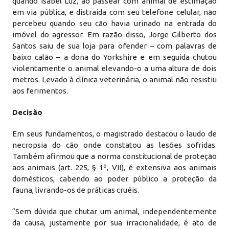
quando Isabel Luz, ao passear com animal de estimação
em via pública, e distraída com seu telefone celular, não
percebeu quando seu cão havia urinado na entrada do
imóvel do agressor. Em razão disso, Jorge Gilberto dos
Santos saiu de sua loja para ofender – com palavras de
baixo calão – a dona do Yorkshire e em seguida chutou
violentamente o animal elevando-o a uma altura de dois
metros. Levado à clínica veterinária, o animal não resistiu
aos ferimentos.
Decisão
Em seus fundamentos, o magistrado destacou o laudo de
necropsia do cão onde constatou as lesões sofridas.
Também afirmou que a norma constitucional de proteção
aos animais (art. 225, § 1º, VII), é extensiva aos animais
domésticos, cabendo ao poder público a proteção da
fauna, livrando-os de práticas cruéis.
“Sem dúvida que chutar um animal, independentemente
da causa, justamente por sua irracionalidade, é ato de