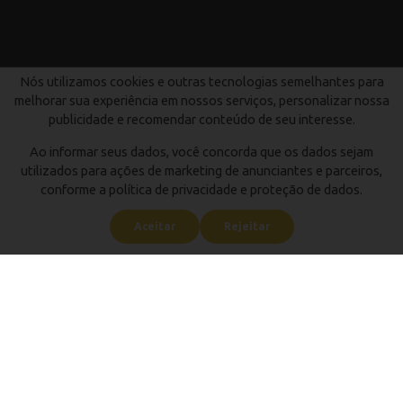
Nós utilizamos cookies e outras tecnologias semelhantes para
melhorar sua experiência em nossos serviços, personalizar nossa
publicidade e recomendar conteúdo de seu interesse.
Ao informar seus dados, você concorda que os dados sejam
utilizados para ações de marketing de anunciantes e parceiros,
conforme a política de privacidade e proteção de dados.
Aceitar
Rejeitar