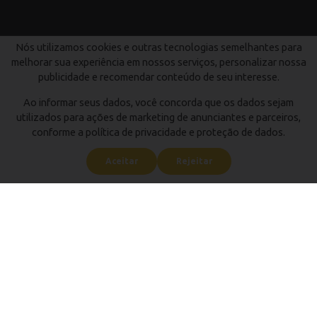
Nós utilizamos cookies e outras tecnologias semelhantes para
melhorar sua experiência em nossos serviços, personalizar nossa
publicidade e recomendar conteúdo de seu interesse.
Ao informar seus dados, você concorda que os dados sejam
utilizados para ações de marketing de anunciantes e parceiros,
conforme a política de privacidade e proteção de dados.
Aceitar
Rejeitar