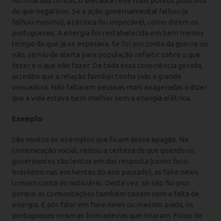
No final das contas, o blecaute teve mais pontos positivos
do que negativos. Se a ação governamental falhou (e
falhou mesmo), a técnica foi impecável, como dizem os
portugueses. A energia foi restabelecida em bem menos
tempo do que já se esperava. Se foi por conta da guerra ou
não, serviu de alerta para população refletir sobre o que
fazer e o que não fazer. De toda essa consciência gerada,
acredito que a relação familiar tenha sido a grande
vencedora. Não faltaram pessoas mais exageradas a dizer
que a vida estava bem melhor sem a energia elétrica.
Exemplo
São muitos os exemplos que ficam desse apagão. Na
comunicação social, restou a certeza de que quando os
governantes são lentos em dar resposta (como foi o
brasileiro nas enchentes do ano passado), as fake news
tomam conta do noticiário. Desta vez, só não foi pior
porque as comunicações também cairam com a falta de
energia. E por falar em fake news ou mesmo piada, os
portugueses viram as brincadeiras que rolaram. Fotos de