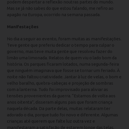
podem despertar a reflexão noutras partes do mundo.
Mas se já não sabes do que estou falando, me refiro ao
apagão na Europa, ocorrido na semana passada.
Manifestações
No dia a seguir ao evento, foram muitas as manifestações.
Teve gente que preferiu dedicar o tempo para culpar o
governo, mas teve muita gente que resolveu fazer do
limão uma limonada. Relatos de quem viu o lado bom da
história. Os parques ficaram lotados, numa segunda-feira
que ninguém imaginava que fosse se tornar um feriado. À
noite não faltou criatividade. Jantar à luz de velas, o bom e
velho baralho, quebra-cabeças e projeção de sombras
com a lanterna. Tudo foi improvisado para aliviar as
tensões provenientes da guerra. “Estamos de volta aos
anos oitenta”, disseram alguns pais que foram criança
naquela década. Da parte delas, muitas relataram ter
adorado o dia, porque tudo foi novo e diferente. Algumas
crianças até querem que falte luz outra vez e
manifestaram a satisfação de estarem longe das telas.