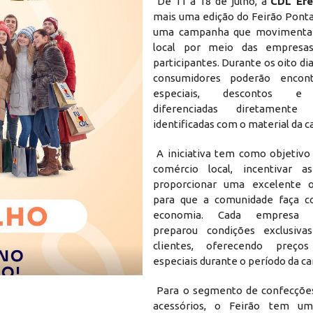
De 11 a 18 de julho, a
CDL Ere
mais uma edição do Feirão Ponta
uma campanha que movimenta
local por meio das empresas
participantes. Durante os oito dia
consumidores poderão encont
especiais, descontos e 
diferenciadas diretamente
identificadas com o material da 
A iniciativa tem como objetivo 
comércio local, incentivar 
proporcionar uma excelente o
para que a comunidade faça 
economia. Cada empresa pa
preparou condições exclusiva
clientes, oferecendo preço
especiais durante o período da 
Para o segmento de confecções
acessórios, o Feirão tem um 