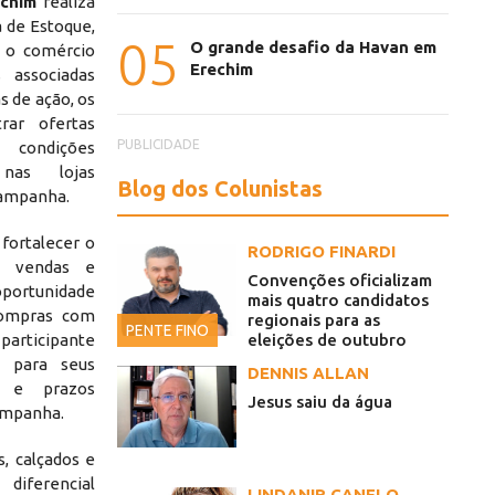
chim
realiza
 de Estoque,
05
O grande desafio da Havan em
 o comércio
Erechim
 associadas
s de ação, os
rar ofertas
PUBLICIDADE
condições
 nas lojas
Blog dos Colunistas
campanha.
fortalecer o
RODRIGO FINARDI
as vendas e
Convenções oficializam
portunidade
mais quatro candidatos
compras com
regionais para as
PENTE FINO
eleições de outubro
rticipante
s para seus
DENNIS ALLAN
s e prazos
Jesus saiu da água
campanha.
, calçados e
diferencial
LINDANIR CANELO