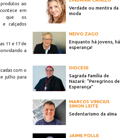
 produtos ao
Verdade ou mentira da
acontece em
moda
do que os
 e calçados
NEIVO ZAGO
Enquanto há jovens, há
s 11 e 17 de
esperança!
convidando a
DIOCESE
icadas com o
Sagrada Família de
e julho para
Nazaré: “Peregrinos de
Esperança”
MARCOS VINICIUS
SIMON LEITE
Sedentarismo da alma
JAIME FOLLE