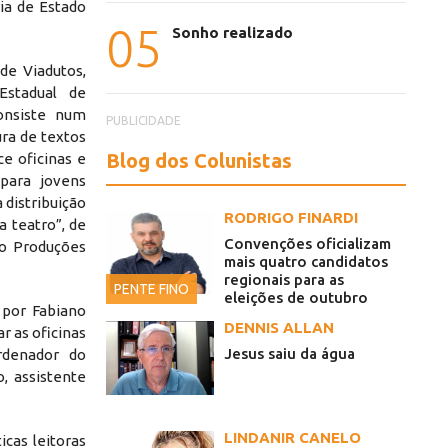
ia de Estado
05
Sonho realizado
de Viadutos,
Estadual de
onsiste num
PUBLICIDADE
ura de textos
Blog dos Colunistas
ce oficinas e
para jovens
 distribuição
RODRIGO FINARDI
a teatro”, de
3.jfif
Convenções oficializam
to Produções
mais quatro candidatos
regionais para as
PENTE FINO
eleições de outubro
 por Fabiano
DENNIS ALLAN
r as oficinas
Jesus saiu da água
rdenador do
o, assistente
LINDANIR CANELO
cas leitoras