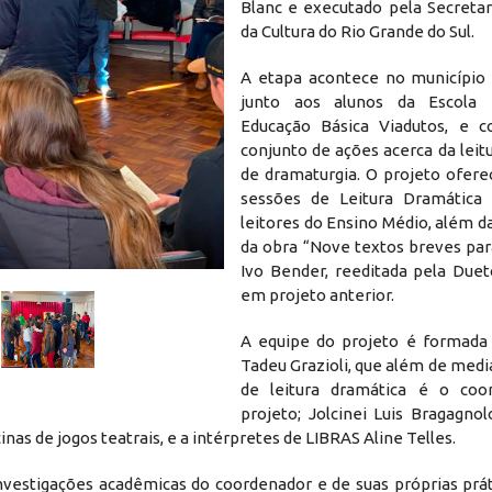
Blanc e executado pela Secretar
da Cultura do Rio Grande do Sul.
A etapa acontece no município 
junto aos alunos da Escola 
Educação Básica Viadutos, e c
conjunto de ações acerca da leit
de dramaturgia. O projeto ofere
sessões de Leitura Dramática 
leitores do Ensino Médio, além da
da obra “Nove textos breves par
2.jfif
Ivo Bender, reeditada pela Due
em projeto anterior.
A equipe do projeto é formada
Tadeu Grazioli, que além de media
de leitura dramática é o coo
projeto; Jolcinei Luis Bragagnol
inas de jogos teatrais, e a intérpretes de LIBRAS Aline Telles.
nvestigações acadêmicas do coordenador e de suas próprias práti