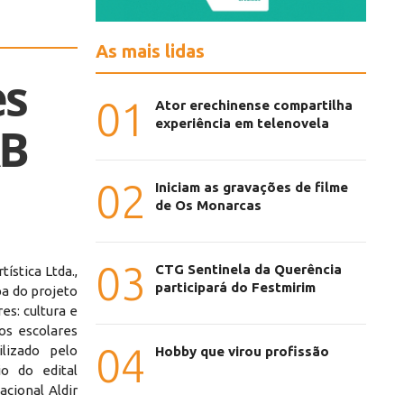
As mais lidas
es
01
Ator erechinense compartilha
experiência em telenovela
AB
02
Iniciam as gravações de filme
de Os Monarcas
03
CTG Sentinela da Querência
ística Ltda.,
participará do Festmirim
pa do projeto
es: cultura e
os escolares
04
lizado pelo
Hobby que virou profissão
io do edital
acional Aldir