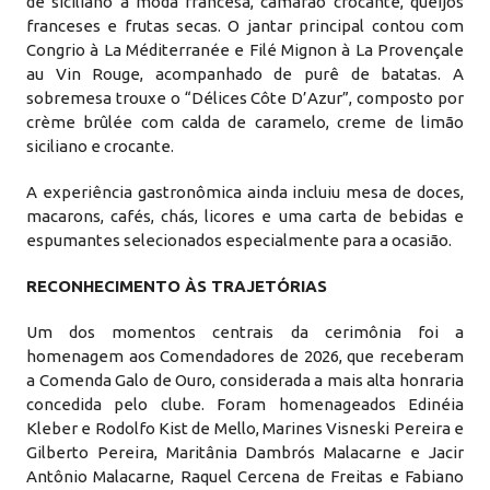
de siciliano à moda francesa, camarão crocante, queijos
franceses e frutas secas. O jantar principal contou com
Congrio à La Méditerranée e Filé Mignon à La Provençale
au Vin Rouge, acompanhado de purê de batatas. A
sobremesa trouxe o “Délices Côte D’Azur”, composto por
crème brûlée com calda de caramelo, creme de limão
siciliano e crocante.
A experiência gastronômica ainda incluiu mesa de doces,
macarons, cafés, chás, licores e uma carta de bebidas e
espumantes selecionados especialmente para a ocasião.
RECONHECIMENTO ÀS TRAJETÓRIAS
Um dos momentos centrais da cerimônia foi a
homenagem aos Comendadores de 2026, que receberam
a Comenda Galo de Ouro, considerada a mais alta honraria
concedida pelo clube. Foram homenageados Edinéia
Kleber e Rodolfo Kist de Mello, Marines Visneski Pereira e
Gilberto Pereira, Maritânia Dambrós Malacarne e Jacir
Antônio Malacarne, Raquel Cercena de Freitas e Fabiano