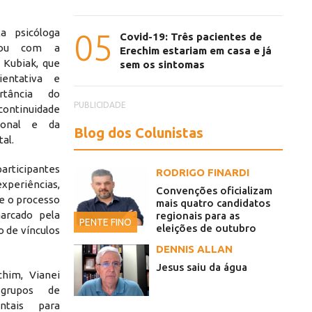
a psicóloga
05
Covid-19: Três pacientes de
ntou com a
Erechim estariam em casa e já
l Kubiak, que
sem os sintomas
entativa e
rtância do
PUBLICIDADE
continuidade
ional e da
Blog dos Colunistas
al.
ticipantes
RODRIGO FINARDI
eriências,
Convenções oficializam
re o processo
mais quatro candidatos
arcado pela
regionais para as
PENTE FINO
eleições de outubro
o de vínculos
DENNIS ALLAN
Jesus saiu da água
him, Vianei
 grupos de
ntais para