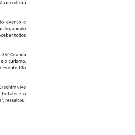
ão da cultura
 do evento e
aúcho, unindo
receber todos
a 55ª Ciranda
e o turismo,
m evento tão
“Erechim vive
 fortalece o
, ressaltou.