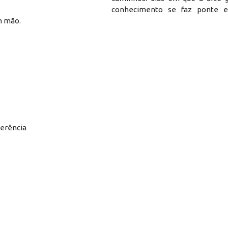
conhecimento se faz ponte 
m mão.
uerência