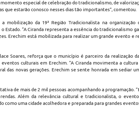
momento especial de celebração do tradicionalismo, de valorizaç
ias que estarão conosco nesses dias tão importantes”, comentou.
a mobilização da 19ª Região Tradicionalista na organização
 Estado. “A Ciranda representa a essência do tradicionalismo g
ízes. Erechim está mobilizada para realizar um grande evento e 
lace Soares, reforça que o município é parceiro da realização d
s eventos culturais em Erechim. “A Ciranda movimenta a cultura 
tural das novas gerações. Erechim se sente honrada em sediar u
ectativa de mais de 2 mil pessoas acompanhando a programação. 
ndas. Além da relevância cultural e tradicionalista, o evento
ado como uma cidade acolhedora e preparada para grandes eventos”