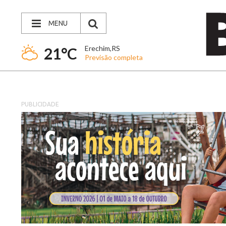
MENU
Erechim,RS
21°C
Previsão completa
PUBLICIDADE