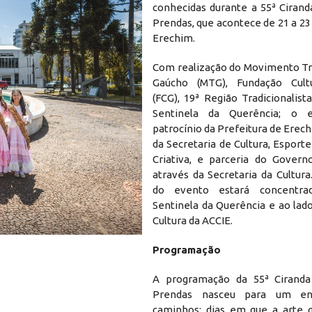
conhecidas durante a 55ª Cirand
Prendas, que acontece de 21 a 2
Erechim.
Com realização do Movimento Tra
Gaúcho (MTG), Fundação Cult
(FCG), 19ª Região Tradicionalis
Sentinela da Querência; o 
patrocínio da Prefeitura de Erec
da Secretaria de Cultura, Espor
Criativa, e parceria do Govern
através da Secretaria da Cultura
do evento estará concentr
Sentinela da Querência e ao lad
Cultura da ACCIE.
Programação
A programação da 55ª Ciranda 
Prendas nasceu para um ent
caminhos: dias em que a arte 