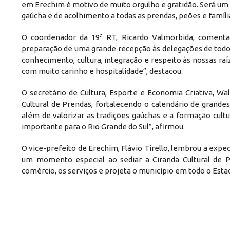
em Erechim é motivo de muito orgulho e gratidão. Será um 
gaúcha e de acolhimento a todas as prendas, peões e famíl
O coordenador da 19ª RT, Ricardo Valmorbida, comenta 
preparação de uma grande recepção às delegações de todo o
conhecimento, cultura, integração e respeito às nossas ra
com muito carinho e hospitalidade”, destacou.
O secretário de Cultura, Esporte e Economia Criativa, Wal
Cultural de Prendas, fortalecendo o calendário de grande
além de valorizar as tradições gaúchas e a formação cul
importante para o Rio Grande do Sul”, afirmou.
O vice-prefeito de Erechim, Flávio Tirello, lembrou a exp
um momento especial ao sediar a Ciranda Cultural de Pre
comércio, os serviços e projeta o município em todo o Est