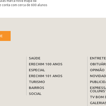
ulas marca nova etapa da
ue conta com cerca de 600 alunos
NE
SAÚDE
ENTRET
ERECHIM 100 ANOS
OBITUÁR
ESPECIAL
OPINIÃO
ERECHIM 101 ANOS
NOVIDAD
TURISMO
PUBLICID
BAIRROS
EXPRESS
COLUNIS
SOCIAL
TV BOM 
GALERIA