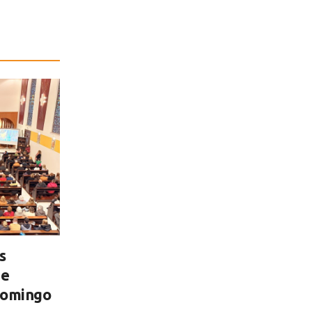
s
de
domingo