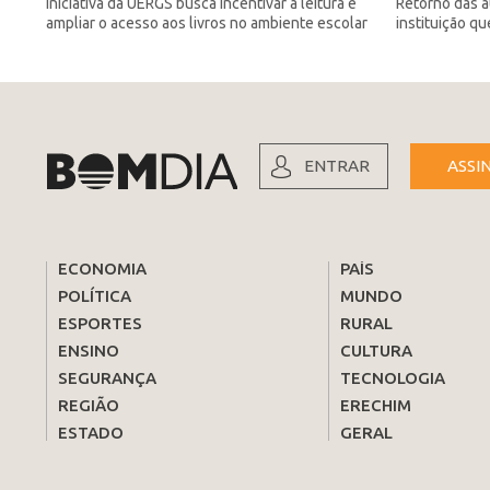
Iniciativa da UERGS busca incentivar a leitura e
Retorno das a
ampliar o acesso aos livros no ambiente escolar
instituição q
ENTRAR
ASSI
ECONOMIA
PAÍS
POLÍTICA
MUNDO
ESPORTES
RURAL
ENSINO
CULTURA
SEGURANÇA
TECNOLOGIA
REGIÃO
ERECHIM
ESTADO
GERAL