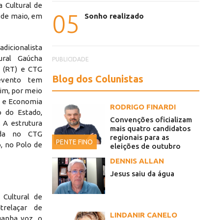
a Cultural de
05
Sonho realizado
3 de maio, em
dicionalista
ural Gaúcha
PUBLICIDADE
ta (RT) e CTG
Blog dos Colunistas
evento tem
him, por meio
te e Economia
RODRIGO FINARDI
o do Estado,
Convenções oficializam
. A estrutura
mais quatro candidatos
ada no CTG
regionais para as
PENTE FINO
o, no Polo de
eleições de outubro
DENNIS ALLAN
Jesus saiu da água
Cultural de
relaçar de
LINDANIR CANELO
ganha voz, o