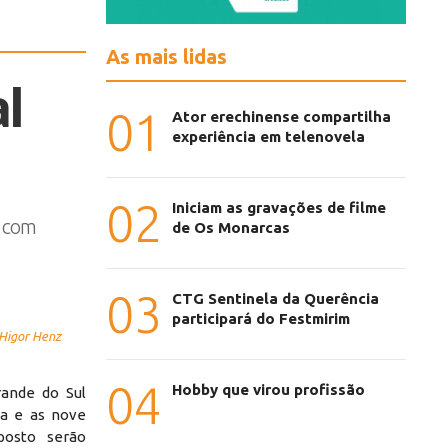
As mais lidas
l
01
Ator erechinense compartilha
experiência em telenovela
02
Iniciam as gravações de filme
m com
de Os Monarcas
03
CTG Sentinela da Querência
participará do Festmirim
 Higor Henz
04
Hobby que virou profissão
ande do Sul
da e as nove
posto serão