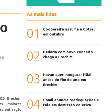
As mais lidas
ão
01
Cooperalfa assume a Cotrel
em outubro
02
Padaria com novo conceito
m a
chega a Erechim
03
Havan quer inaugurar filial
antes do fim do ano em
Erechim
6, Erechim
04
Comil anuncia readequações e
as maiores
fala em demissão coletiva
scientização