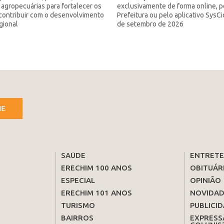
s agropecuárias para fortalecer os
exclusivamente de forma online, pe
contribuir com o desenvolvimento
Prefeitura ou pelo aplicativo SysC
gional
de setembro de 2026
NE
SAÚDE
ENTRET
ERECHIM 100 ANOS
OBITUÁR
ESPECIAL
OPINIÃO
ERECHIM 101 ANOS
NOVIDAD
TURISMO
PUBLICID
BAIRROS
EXPRESS