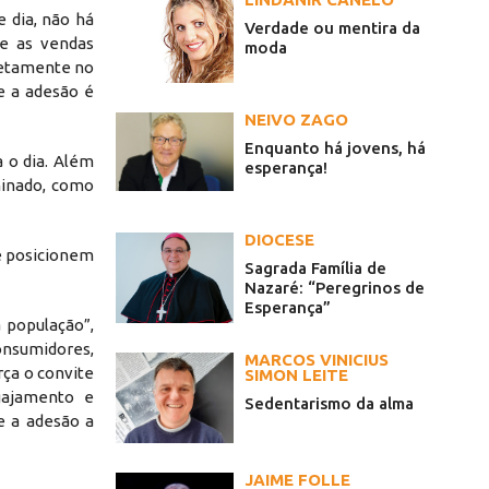
e dia, não há
Verdade ou mentira da
re as vendas
moda
iretamente no
e a adesão é
NEIVO ZAGO
Enquanto há jovens, há
 o dia. Além
esperança!
minado, como
DIOCESE
e posicionem
Sagrada Família de
Nazaré: “Peregrinos de
Esperança”
 população”,
nsumidores,
MARCOS VINICIUS
ça o convite
SIMON LEITE
gajamento e
Sedentarismo da alma
e a adesão a
JAIME FOLLE