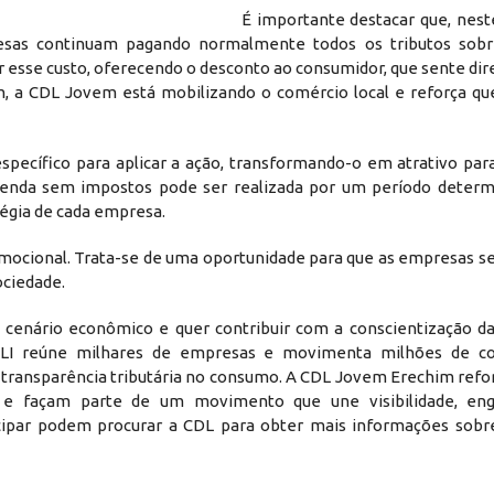
É importante destacar que, nest
presas continuam pagando normalmente todos os tributos sob
ir esse custo, oferecendo o desconto ao consumidor, que sente d
m, a CDL Jovem está mobilizando o comércio local e reforça qu
pecífico para aplicar a ação, transformando-o em atrativo para
a venda sem impostos pode ser realizada por um período deter
tégia de cada empresa.
omocional. Trata-se de uma oportunidade para que as empresas s
ociedade.
 cenário econômico e quer contribuir com a conscientização da
DLI reúne milhares de empresas e movimenta milhões de co
transparência tributária no consumo. A CDL Jovem Erechim refor
 e façam parte de um movimento que une visibilidade, en
icipar podem procurar a CDL para obter mais informações sobr