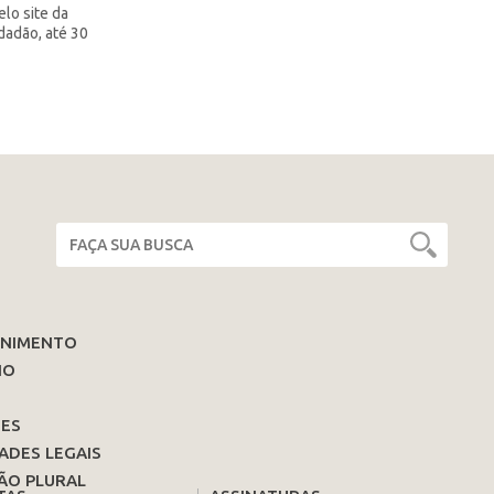
lo site da
idadão, até 30
ENIMENTO
IO
ES
ADES LEGAIS
ÃO PLURAL