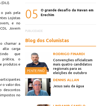
 (DLI).
05
O grande desafio da Havan em
o país pela
Erechim
ntes Lojistas
Jovem, e no
a CDL Jovem
PUBLICIDADE
Blog dos Colunistas
vo chamar a
 alta carga
mitindo que
RODRIGO FINARDI
 prática, o
Convenções oficializam
e produtos e
mais quatro candidatos
regionais para as
PENTE FINO
eleições de outubro
rticipantes
DENNIS ALLAN
r o valor dos
Jesus saiu da água
do descontos
 impostos no
LINDANIR CANELO