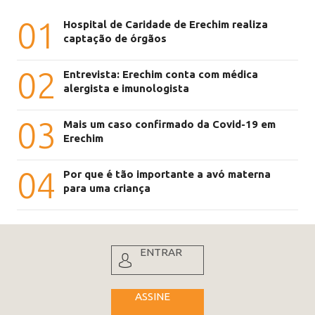
01
Hospital de Caridade de Erechim realiza
captação de órgãos
02
Entrevista: Erechim conta com médica
alergista e imunologista
03
Mais um caso confirmado da Covid-19 em
Erechim
04
Por que é tão importante a avó materna
para uma criança
ENTRAR
ASSINE