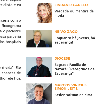
cialista e eu
LINDANIR CANELO
Verdade ou mentira da
moda
rceria com o
o fluxograma
a, o paciente
NEIVO ZAGO
ssa parceria
Enquanto há jovens, há
dos hospitais
esperança!
DIOCESE
Sagrada Família de
é vida”. Ele
Nazaré: “Peregrinos de
s chances de
Esperança”
or ele fica.
MARCOS VINICIUS
SIMON LEITE
Sedentarismo da alma