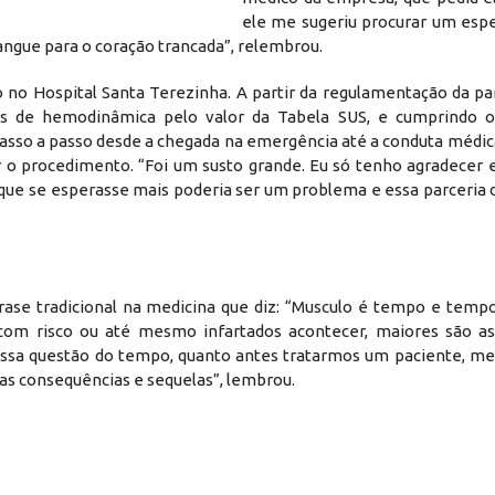
ele me sugeriu procurar um espe
ngue para o coração trancada”, relembrou.
o no Hospital Santa Terezinha. A partir da regulamentação da pa
tos de hemodinâmica pelo valor da Tabela SUS, e cumprindo 
passo a passo desde a chegada na emergência até a conduta médic
r o procedimento. “Foi um susto grande. Eu só tenho agradecer e
e que se esperasse mais poderia ser um problema e essa parceria 
rase tradicional na medicina que diz: “Musculo é tempo e tempo 
com risco ou até mesmo infartados acontecer, maiores são a
ssa questão do tempo, quanto antes tratarmos um paciente, melh
as consequências e sequelas”, lembrou.