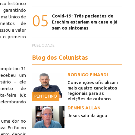
co histórico
garantindo
05
Covid-19: Três pacientes de
ema Único de
Erechim estariam em casa e já
imentos de
sem os sintomas
ssou a valer
u o primeiro
PUBLICIDADE
Blog dos Colunistas
completou 31
RODRIGO FINARDI
 recebeu um
sário – ele
Convenções oficializam
mais quatro candidatos
mento de
regionais para as
-feira (6):
PENTE FINO
inâmica SUS é atendido
eleições de outubro
, relembrando
DENNIS ALLAN
.
Jesus saiu da água
o uma dor no
va. Eu fui no
etro, depois