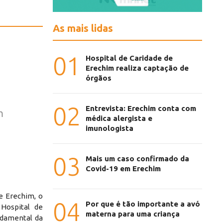
As mais lidas
01
Hospital de Caridade de
Erechim realiza captação de
órgãos
02
Entrevista: Erechim conta com
m
médica alergista e
imunologista
03
Mais um caso confirmado da
Covid-19 em Erechim
e Erechim, o
04
Por que é tão importante a avó
Hospital de
materna para uma criança
ndamental da