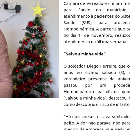
Câmara de Vereadores, é um mar
para Saúde do município, 
atendimento à pacientes do Sist
Saúde (SUS), para proced
Hemodinâmica. A parceria que pa
no dia 1º de novembro, realizo
atendimento na última semana.
“Salvou minha vida”
O soldador Diego Ferreira, que 
anos no último sábado (8),
verdadeiro presente de aniver
passou por um procedi
Hemodinâmica na última quinta
Primeiro paciente do projeto da Hemod
“Salvou a minha vida”, destacou
como descobriu o risco de infarto
“Há dois meses estava sentind
peito. A dor não parava, não para
médico da empresa, que pediu el