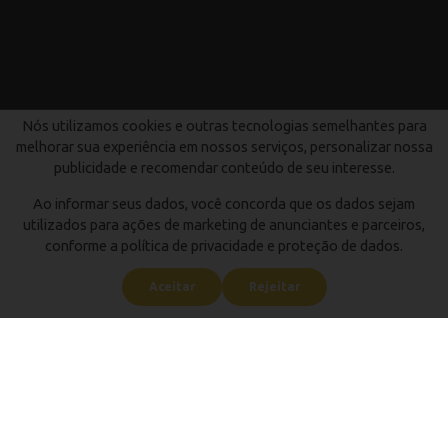
Nós utilizamos cookies e outras tecnologias semelhantes para
melhorar sua experiência em nossos serviços, personalizar nossa
publicidade e recomendar conteúdo de seu interesse.
Ao informar seus dados, você concorda que os dados sejam
utilizados para ações de marketing de anunciantes e parceiros,
conforme a política de privacidade e proteção de dados.
Aceitar
Rejeitar