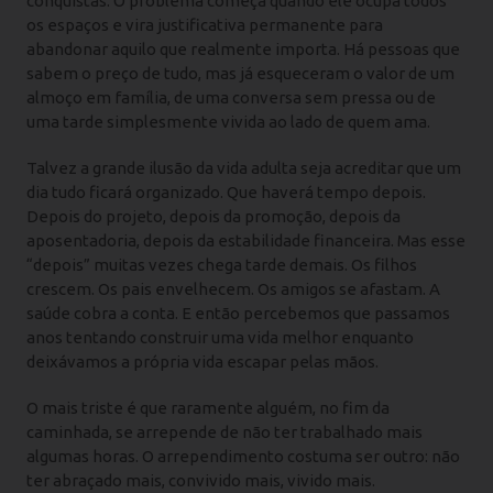
conquistas. O problema começa quando ele ocupa todos
os espaços e vira justificativa permanente para
abandonar aquilo que realmente importa. Há pessoas que
sabem o preço de tudo, mas já esqueceram o valor de um
almoço em família, de uma conversa sem pressa ou de
uma tarde simplesmente vivida ao lado de quem ama.
Talvez a grande ilusão da vida adulta seja acreditar que um
dia tudo ficará organizado. Que haverá tempo depois.
Depois do projeto, depois da promoção, depois da
aposentadoria, depois da estabilidade financeira. Mas esse
“depois” muitas vezes chega tarde demais. Os filhos
crescem. Os pais envelhecem. Os amigos se afastam. A
saúde cobra a conta. E então percebemos que passamos
anos tentando construir uma vida melhor enquanto
deixávamos a própria vida escapar pelas mãos.
O mais triste é que raramente alguém, no fim da
caminhada, se arrepende de não ter trabalhado mais
algumas horas. O arrependimento costuma ser outro: não
ter abraçado mais, convivido mais, vivido mais.