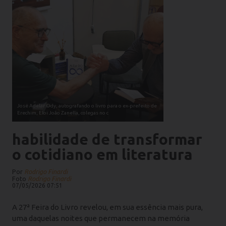
José Adelar Ody, autografando o livro para o ex-prefeito de
Erechim, Eloi João Zanella, colegas no c
habilidade de transformar
o cotidiano em literatura
Por
Rodrigo Finardi
Foto
Rodrigo Finardi
07/05/2026 07:51
A 27ª Feira do Livro revelou, em sua essência mais pura,
uma daquelas noites que permanecem na memória