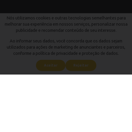
Nós utilizamos cookies e outras tecnologias semelhantes para
melhorar sua experiência em nossos serviços, personalizar nossa
publicidade e recomendar conteúdo de seu interesse.
Ao informar seus dados, você concorda que os dados sejam
utilizados para ações de marketing de anunciantes e parceiros,
conforme a política de privacidade e proteção de dados.
Aceitar
Rejeitar