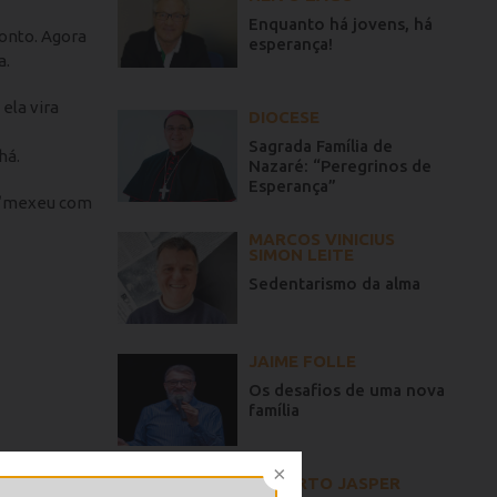
Enquanto há jovens, há
ronto. Agora
esperança!
a.
ela vira
DIOCESE
Sagrada Família de
há.
Nazaré: “Peregrinos de
Esperança”
: “mexeu com
MARCOS VINICIUS
SIMON LEITE
Sedentarismo da alma
JAIME FOLLE
Os desafios de uma nova
família
GILBERTO JASPER