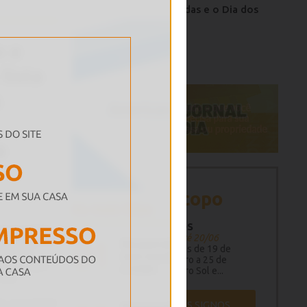
As perdas e o Dia dos
Pais
PUBLICIDADE
Horóscopo
amento?
GÊMEOS
21/05 até 20/06
Previsões de 19 de
dezembro a 25 de
dezembro Sol e...
VER TODOS OS SIGNOS