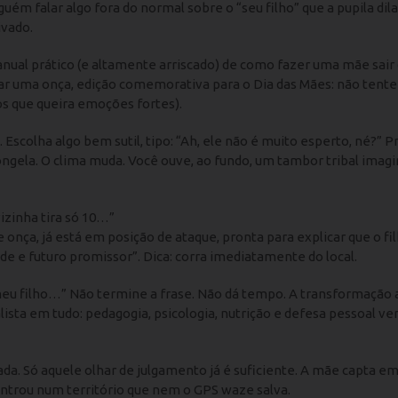
guém falar algo fora do normal sobre o “seu filho” que a pupila dil
ivado.
nual prático (e altamente arriscado) de como fazer uma mãe sair
rar uma onça, edição comemorativa para o Dia das Mães: não tente
s que queira emoções fortes).
sa. Escolha algo bem sutil, tipo: “Ah, ele não é muito esperto, né?” 
gela. O clima muda. Você ouve, ao fundo, um tambor tribal imagi
vizinha tira só 10…”
onça, já está em posição de ataque, pronta para explicar que o fi
ade e futuro promissor”. Dica: corra imediatamente do local.
e meu filho…” Não termine a frase. Não dá tempo. A transformação 
lista em tudo: pedagogia, psicologia, nutrição e defesa pessoal ver
 nada. Só aquele olhar de julgamento já é suficiente. A mãe capta e
ntrou num território que nem o GPS waze salva.