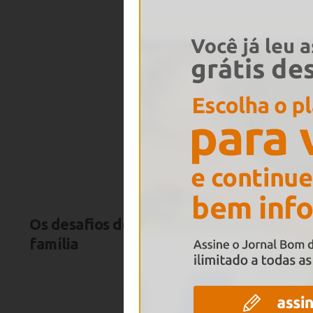
Os desafios de uma nova
Quando 
família
papéis q