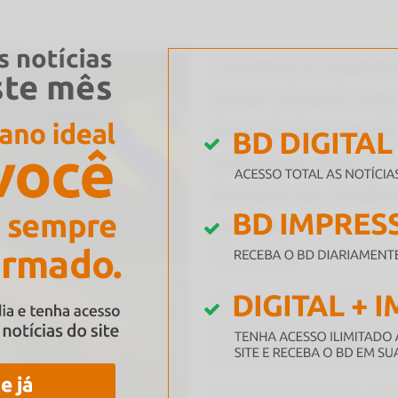
a escola assume
Como anda o seu cas
ue eram da família