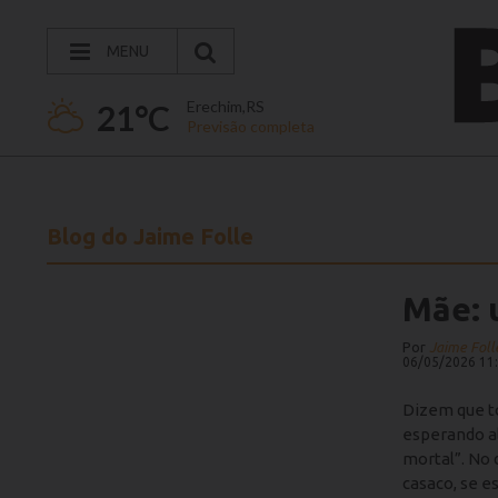
MENU
Erechim,RS
21°C
Previsão completa
Blog do Jaime Folle
Mãe: 
Por
Jaime Foll
06/05/2026 11
Dizem que t
esperando al
mortal”. No d
casaco, se e