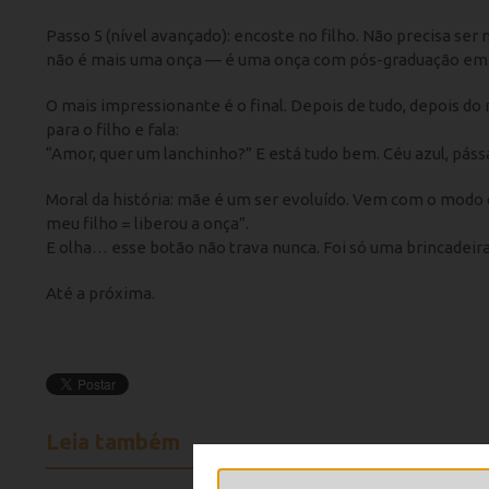
Passo 5 (nível avançado): encoste no filho. Não precisa s
não é mais uma onça — é uma onça com pós-graduação em prot
O mais impressionante é o final. Depois de tudo, depois do 
para o filho e fala:
“Amor, quer um lanchinho?” E está tudo bem. Céu azul, páss
Moral da história: mãe é um ser evoluído. Vem com o mod
meu filho = liberou a onça”.
E olha… esse botão não trava nunca. Foi só uma brincadeir
Até a próxima.
Leia também