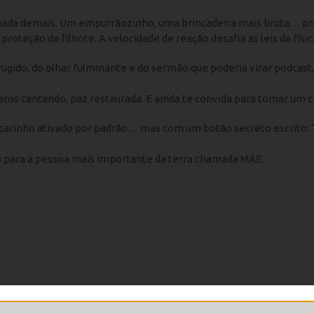
er nada demais. Um empurrãozinho, uma brincadeira mais bruta… p
eção de filhote. A velocidade de reação desafia as leis da físic
rugido, do olhar fulminante e do sermão que poderia virar podcast, 
aros cantando, paz restaurada. E ainda te convida para tomar um c
o carinho ativado por padrão… mas com um botão secreto escrito
a para a pessoa mais importante da terra chamada MÃE.