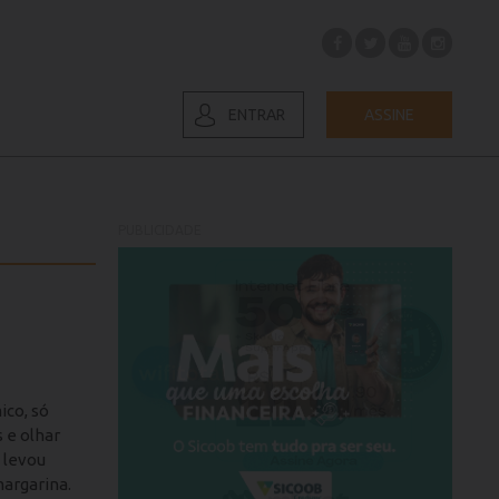
ENTRAR
ASSINE
PUBLICIDADE
co, só
 e olhar
e levou
margarina.