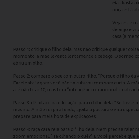
Mas basta al
onça está at
Veja este ma
de anjo e vi
casa (a meno
Passo 1: critique o filho dela. Mas não critique qualquer coi
momento, a mãe levanta lentamente a cabeça. O sorriso con
abriu um olho.
Passo 2: compare o seu com outro filho. “Porque o filho da 
Excelente! Agora você não só cutucou com vara curta. A mãe 
até não tirar 10, mas tem “inteligência emocional, criativid
Passo 3: dê pitaco na educação para o filho dela. “Se foss
mesmo. A mãe respira fundo, ajeita a postura e vira especia
prepare para meia hora de explicações.
Passo 4: faça cara feia para o filho dela. Nem precisa falar
zoom emocional. “Tá olhando o quê?” E você percebe que e