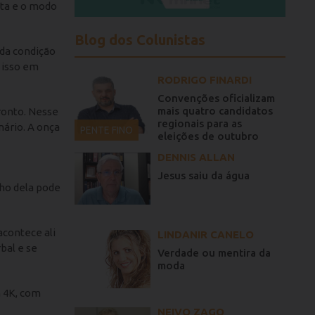
ata e o modo
Blog dos Colunistas
 da condição
 isso em
RODRIGO FINARDI
Convenções oficializam
mais quatro candidatos
Pronto. Nesse
regionais para as
nário. A onça
PENTE FINO
eleições de outubro
DENNIS ALLAN
Jesus saiu da água
lho dela pode
acontece ali
LINDANIR CANELO
bal e se
Verdade ou mentira da
moda
m 4K, com
NEIVO ZAGO