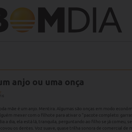
um anjo ou uma onça
e
:16
oda mãe é um anjo. Mentira. Algumas são onças em modo econômi
guém mexer com o filhote para ativar o “pacote completo: garras
ia a dia, ela está lá, tranquila, perguntando ao filho se já comeu, s
scovou os dentes. Voz suave, quase trilha sonora de comercial de 