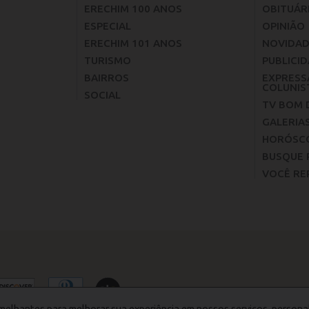
ERECHIM 100 ANOS
OBITUÁR
ESPECIAL
OPINIÃO
ERECHIM 101 ANOS
NOVIDAD
TURISMO
PUBLICID
BAIRROS
EXPRESS
COLUNIS
SOCIAL
TV BOM 
GALERIA
HORÓSC
BUSQUE 
VOCÊ RE
melhantes para melhorar sua experiência em nossos serviços, persona