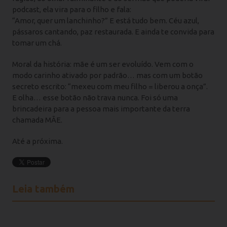
podcast, ela vira para o filho e fala:
“Amor, quer um lanchinho?” E está tudo bem. Céu azul,
pássaros cantando, paz restaurada. E ainda te convida para
tomar um chá.
Moral da história: mãe é um ser evoluído. Vem com o
modo carinho ativado por padrão… mas com um botão
secreto escrito: “mexeu com meu filho = liberou a onça”.
E olha… esse botão não trava nunca. Foi só uma
brincadeira para a pessoa mais importante da terra
chamada MÃE.
Até a próxima.
Leia também