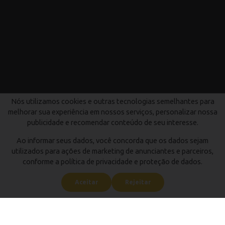
Nós utilizamos cookies e outras tecnologias semelhantes para
melhorar sua experiência em nossos serviços, personalizar nossa
publicidade e recomendar conteúdo de seu interesse.
Ao informar seus dados, você concorda que os dados sejam
utilizados para ações de marketing de anunciantes e parceiros,
conforme a política de privacidade e proteção de dados.
Aceitar
Rejeitar