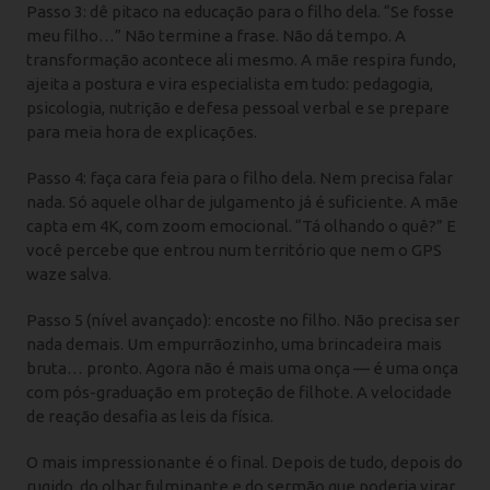
Passo 3: dê pitaco na educação para o filho dela. “Se fosse
meu filho…” Não termine a frase. Não dá tempo. A
transformação acontece ali mesmo. A mãe respira fundo,
ajeita a postura e vira especialista em tudo: pedagogia,
psicologia, nutrição e defesa pessoal verbal e se prepare
para meia hora de explicações.
Passo 4: faça cara feia para o filho dela. Nem precisa falar
nada. Só aquele olhar de julgamento já é suficiente. A mãe
capta em 4K, com zoom emocional. “Tá olhando o quê?” E
você percebe que entrou num território que nem o GPS
waze salva.
Passo 5 (nível avançado): encoste no filho. Não precisa ser
nada demais. Um empurrãozinho, uma brincadeira mais
bruta… pronto. Agora não é mais uma onça — é uma onça
com pós-graduação em proteção de filhote. A velocidade
de reação desafia as leis da física.
O mais impressionante é o final. Depois de tudo, depois do
rugido, do olhar fulminante e do sermão que poderia virar