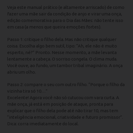
Veja este manual prático (e altamente arriscado) de como
fazer uma mãe sair da condição de anjo e virar uma onça,
edição comemorativa para o Dia das Mães: não tente isso
em casa (a menos que queira emoções fortes).
Passo 1: critique o filho dela. Mas não critique qualquer
coisa. Escolha algo bem sutil, tipo: “Ah, ele não é muito
esperto, né?” Pronto. Nesse momento, a mãe levanta
lentamente a cabeça. O sorriso congela. O clima muda.
Você ouve, ao fundo, um tambor tribal imaginário. A onça
abriu um olho.
Passo 2: compare o seu com outro filho. “Porque o filho da
vizinha tira só 10…”
Excelente! Agora você não só cutucou com vara curta. A
mãe onça, já está em posição de ataque, pronta para
explicar que o filho dela pode até não tirar 10, mas tem
“inteligência emocional, criatividade e futuro promissor”.
Dica: corra imediatamente do local.