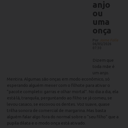
anjo
ou
uma
onça
Por
Jaime Folle
06/05/2026
07:30
Dizem que
toda mãe é
um anjo.
Mentira. Algumas são onças em modo econômico, só
esperando alguém mexer com o filhote para ativar o
“pacote completo: garras e olhar mortal”. No dia a dia, ela
está lá, tranquila, perguntando ao filho se já comeu, se
levou casaco, se escovou os dentes. Voz suave, quase
trilha sonora de comercial de margarina. Mas basta
alguém falar algo fora do normal sobre o “seu filho” que a
pupila dilata e o modo onça está ativado.