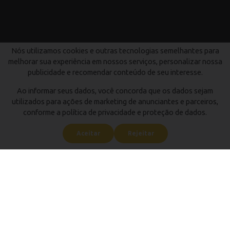
Nós utilizamos cookies e outras tecnologias semelhantes para
melhorar sua experiência em nossos serviços, personalizar nossa
publicidade e recomendar conteúdo de seu interesse.
Ao informar seus dados, você concorda que os dados sejam
utilizados para ações de marketing de anunciantes e parceiros,
conforme a política de privacidade e proteção de dados.
Aceitar
Rejeitar