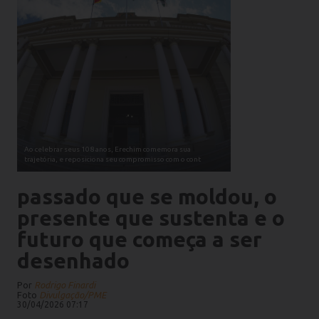
Ao celebrar seus 108 anos, Erechim comemora sua
trajetória, e reposiciona seu compromisso com o cont
passado que se moldou, o
presente que sustenta e o
futuro que começa a ser
desenhado
Por
Rodrigo Finardi
Foto
Divulgação/PME
30/04/2026 07:17