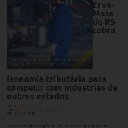
Erva-
Mate
do RS
cobra
Em agosto, Erechim ultrapassou Santa Cruz do Sul, ficando
em sétimo lugar entre os 497 municípios ga
isonomia tributária para
competir com indústrias de
outros estados
Por
Rodrigo Finardi
Foto
Rodrigo Finardi e Divulgação
07/10/2025 07:13
O setor ervateiro gaúcho voltou a alertar o governo