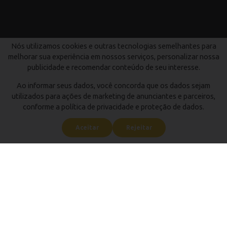
Nós utilizamos cookies e outras tecnologias semelhantes para
melhorar sua experiência em nossos serviços, personalizar nossa
publicidade e recomendar conteúdo de seu interesse.
Ao informar seus dados, você concorda que os dados sejam
utilizados para ações de marketing de anunciantes e parceiros,
conforme a política de privacidade e proteção de dados.
Aceitar
Rejeitar