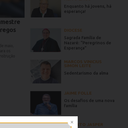
Enquanto há jovens, há
esperança!
emestre
regos
DIOCESE
Sagrada Família de
Nazaré: “Peregrinos de
de maio,
Esperança”
ara os
onstrução
MARCOS VINICIUS
SIMON LEITE
Sedentarismo da alma
JAIME FOLLE
Os desafios de uma nova
família
GILBERTO JASPER