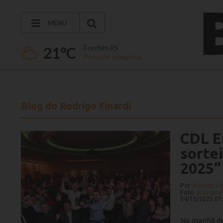
MENU
Erechim,RS
21°C
Previsão completa
Blog do Rodrigo Finardi
CDL E
sorte
2025”
Por
Rodrigo Fi
Foto
Rodrigo F
04/10/2025 07
Na manhã des