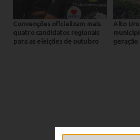
Convenções oficializam mais
Alto Uru
quatro candidatos regionais
municíp
para as eleições de outubro
geração