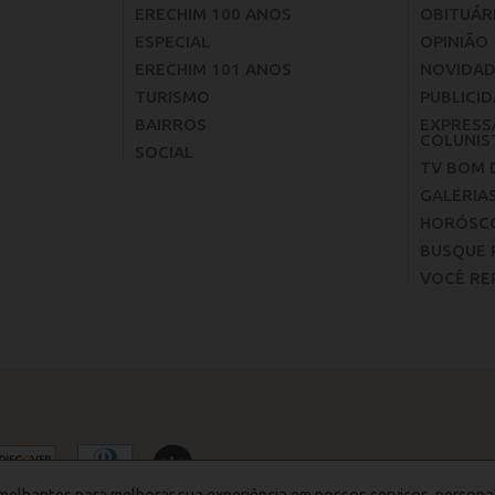
ERECHIM 100 ANOS
OBITUÁR
ESPECIAL
OPINIÃO
ERECHIM 101 ANOS
NOVIDAD
TURISMO
PUBLICID
BAIRROS
EXPRESS
COLUNIS
SOCIAL
TV BOM 
GALERIA
HORÓSC
BUSQUE 
VOCÊ RE
melhantes para melhorar sua experiência em nossos serviços, persona