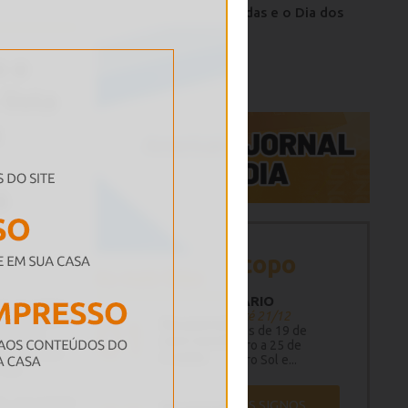
As perdas e o Dia dos
Pais
PUBLICIDADE
Horóscopo
SAGITÁRIO
22/11 até 21/12
Previsões de 19 de
dezembro a 25 de
dezembro Sol e...
VER TODOS OS SIGNOS