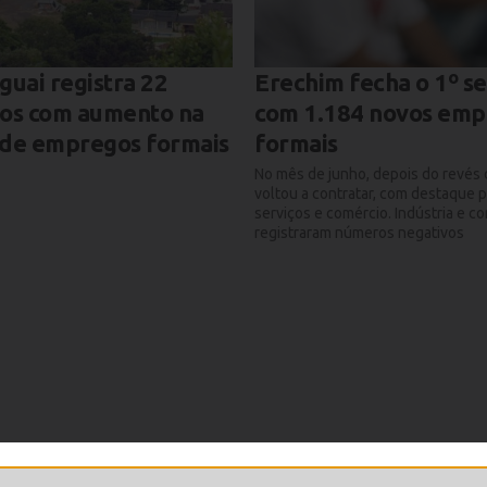
guai registra 22
Erechim fecha o 1º s
ios com aumento na
com 1.184 novos emp
 de empregos formais
formais
No mês de junho, depois do revés 
voltou a contratar, com destaque p
serviços e comércio. Indústria e c
registraram números negativos