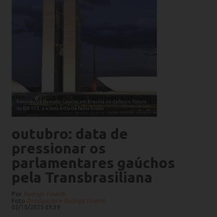
Reunião da Bancada Gaúcha em Brasília irá definir o futuro
da BR 153, e a data é dia de fazer histór
outubro: data de
pressionar os
parlamentares gaúchos
pela Transbrasiliana
Por
Rodrigo Finardi
Foto
Divulgação e Rodrigo Finardi
02/10/2025 09:39