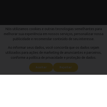
Nós utilizamos cookies e outras tecnologias semelhantes para
melhorar sua experiência em nossos serviços, personalizar nossa
publicidade e recomendar conteúdo de seu interesse.
Ao informar seus dados, você concorda que os dados sejam
utilizados para ações de marketing de anunciantes e parceiros,
conforme a política de privacidade e proteção de dados.
Aceitar
Rejeitar