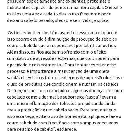
possuem especialmente antioxidantes, proteínas e
hidratantes capazes de penetrar na fibra capilar. O ideal é
usá-los uma vez a cada 15 dias, o uso frequente pode
deixar o cabelo pesado, oleoso e sem vida”, explica.
Os fios envelhecidos têm aspecto ressecado e opaco e
isso ocorre devido à diminuição da produção de sebo do
couro cabeludo que é responsável por lubrificar os fios.
Além disso, os fios acabam sofrendo com o efeito
cumulativo de agressões externas, que contribuem para
opacidade e ressecamento. “Para tentar reverter este
processo é importante a manutenção de uma dieta
saudável, evitar os fatores externos de agressão dos fios e
o uso de produtos que condicionem e nutram os cabelos.
Disfunções no couro cabeludo e algumas doenças do couro
cabeludo como a dermatite seborreica (caspa) levam a
uma microinflamação dos folículos prejudicando ainda
mais a produção de um cabelo sadio. Para prevenir que
isso aconteça, evite o uso de bonés e/ou apliques e lave o
couro cabeludo com frequência com xampus adequados
para seu tipo de cabelo”, esclarece.