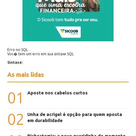
Erro no SQL
Voc� tem um erro em sua sintaxe SQL
Sintaxe:
As mais lidas
01
Aposte nos cabelos curtos
02
Unha de acrigel é opção para quem aposta
em durabilidade
Bichectomia: a nova queridinha do momento