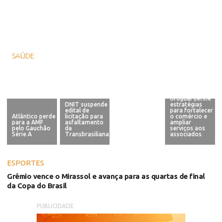
SAÚDE
Pró-Jovem Rural destina alimentos ao
Hospital Santa Terezinha
Diretoria do
Sindilojas Alto
Uruguai define
DNIT suspende
estratégias
edital de
Pró-Jovem
para fortalecer
Atlântico perde
licitação para
Rural destina
o comércio e
para a AMF
asfaltamento
alimentos ao
ampliar
pelo Gauchão
da
Hospital Santa
serviços aos
Série A
Transbrasiliana
Terezinha
associados
ESPORTES
Grêmio vence o Mirassol e avança para as quartas de final
da Copa do Brasil
PUBLICIDADE