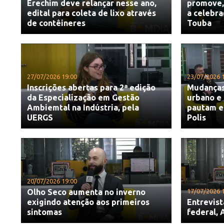
Erechim deve relançar nesse ano,
promove, 
edital para coleta de lixo através
a celebr
de contêineres
Touba
27/07/2026 19:00
23/07/2026 
Inscrições abertas para 2ª edição
Mudanças 
da Especialização em Gestão
urbano e 
Ambiemtal na Indústria, pela
pautam en
UERGS
Polis
20/07/2026 19:00
Olho Seco aumenta no inverno
17/07/2026 
exigindo atenção aos primeiros
Entrevis
sintomas
federal,