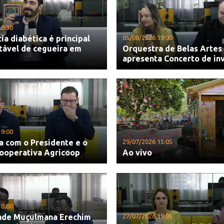
18:30
ia diabética é principal
05/08/2026 19:00
tável de cegueira em
Orquestra de Belas Artes
apresenta Concerto de in
19:00
a com o Presidente e o
29/07/2026 15:05
Cooperativa Agricoop
Ao vivo
18:00
de Muçulmana Erechim
27/07/2026 19:05