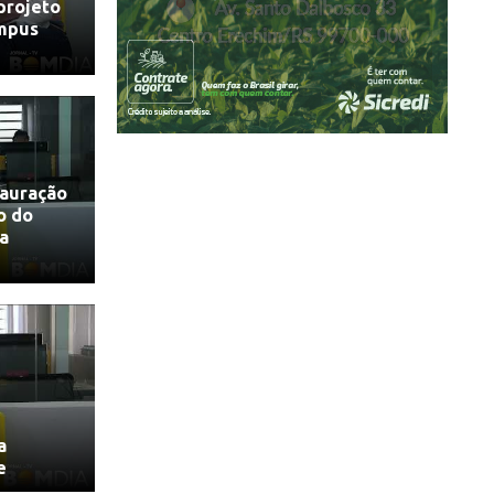
 projeto
mpus
tauração
o do
ua
a
e