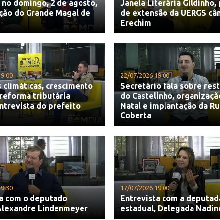
no domingo, 2 de agosto,
Janela Literária Gildinho,
ação do Grande Magal de
de extensão da UERGS câ
Erechim
19:00
22/07/2026 19:00
climáticas, crescimento
Secretário fala sobre res
reforma tributária
do Castelinho, organizaçã
trevista do prefeito
Natal e implantação da R
Coberta
19:30
17/07/2026 19:00
ta com o deputado
Entrevista com a deputad
 Alexandre Lindenmeyer
estadual, Delegada Nadin