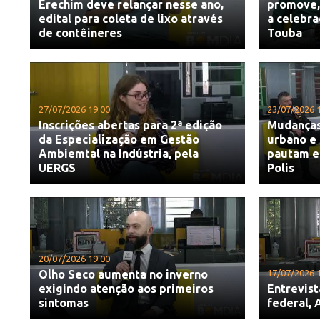
Erechim deve relançar nesse ano,
promove, 
edital para coleta de lixo através
a celebr
de contêineres
Touba
27/07/2026 19:00
23/07/2026 
Inscrições abertas para 2ª edição
Mudanças 
da Especialização em Gestão
urbano e 
Ambiemtal na Indústria, pela
pautam en
UERGS
Polis
20/07/2026 19:00
Olho Seco aumenta no inverno
17/07/2026 
exigindo atenção aos primeiros
Entrevis
sintomas
federal,