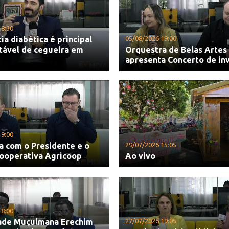
18:30
ia diabética é principal
05/08/2026 19:00
tável de cegueira em
Orquestra de Belas Artes
apresenta Concerto de in
19:00
a com o Presidente e o
29/07/2026 15:05
Cooperativa Agricoop
Ao vivo
18:00
de Muçulmana Erechim
27/07/2026 19:05