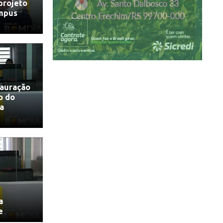
 projeto
mpus
tauração
o do
ua
a
e