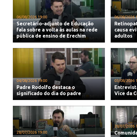
06/08/2026 19:00
06/08/2026 
Secretário-adjunto de Educação
Retinopat
fala sobre a volta às aulas na rede
causa evi
pública de ensino de Erechim
adultos
04/08/2026 19:00
03/08/2026 
Padre Rodolfo destaca o
Entrevist
significado do dia do padre
Vice da 
28/07/2026 
28/07/2026 19:00
Comunida