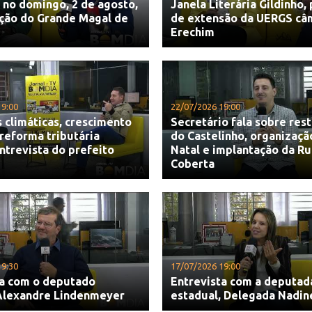
no domingo, 2 de agosto,
Janela Literária Gildinho,
ação do Grande Magal de
de extensão da UERGS câ
Erechim
19:00
22/07/2026 19:00
climáticas, crescimento
Secretário fala sobre res
reforma tributária
do Castelinho, organizaçã
trevista do prefeito
Natal e implantação da R
Coberta
19:30
17/07/2026 19:00
ta com o deputado
Entrevista com a deputad
 Alexandre Lindenmeyer
estadual, Delegada Nadin