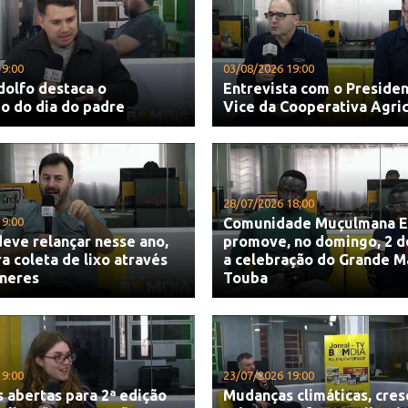
19:00
03/08/2026 19:00
dolfo destaca o
Entrevista com o Presiden
do do dia do padre
Vice da Cooperativa Agri
28/07/2026 18:00
19:00
Comunidade Muçulmana E
eve relançar nesse ano,
promove, no domingo, 2 d
ra coleta de lixo através
a celebração do Grande M
ineres
Touba
19:00
23/07/2026 19:00
s abertas para 2ª edição
Mudanças climáticas, cre