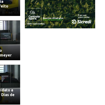
ia
feito
o
nmeyer
idato a
 Dias de