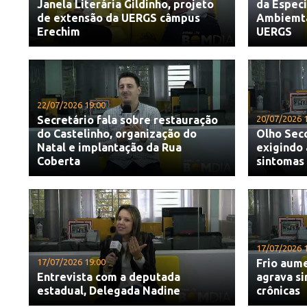
Janela Literária Gildinho, projeto
da Espec
de extensão da UERGS câmpus
Ambiemtal
Erechim
UERGS
22/07/2026 19:00
Secretário fala sobre restauração
20/07/2026 
do Castelinho, organização do
Olho Sec
Natal e implantação da Rua
exigindo 
Coberta
sintomas
17/07/2026 
17/07/2026 19:00
Frio aume
Entrevista com a deputada
agrava s
estadual, Delegada Nadine
crônicas