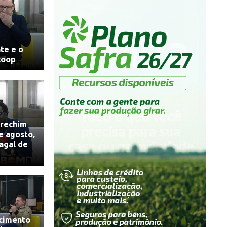
te e o
coop
rechim
e agosto,
agal de
scimento