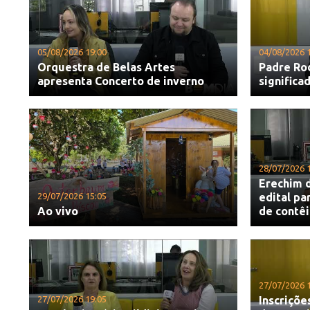
05/08/2026 19:00
04/08/2026 
Orquestra de Belas Artes
Padre Ro
apresenta Concerto de inverno
significa
28/07/2026 
Erechim d
29/07/2026 15:05
edital pa
Ao vivo
de contê
27/07/2026 
27/07/2026 19:05
Inscriçõe