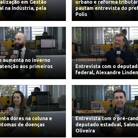
ialização em Gestão
urbano e reforma tributár
 na Indústria, pela
pautam entrevista do pre
Polis
19:00
o aumenta no inverno
17/07/2026 19:30
atenção aos primeiros
Entrevista com o deputad
federal, Alexandre Linde
18:30
16/07/2026 19:00
nta dores na coluna e
Entrevista com o pré-cand
intomas de doenças
deputado estadual, Salmo
Oliveira