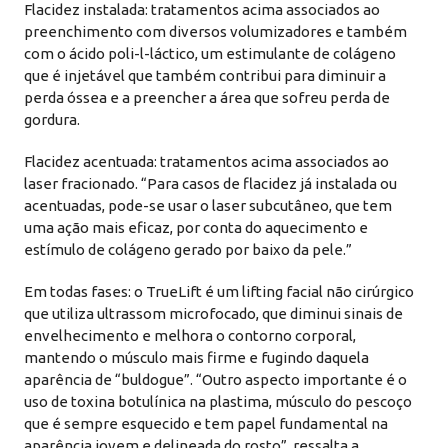
Flacidez instalada: tratamentos acima associados ao
preenchimento com diversos volumizadores e também
com o ácido poli-l-láctico, um estimulante de colágeno
que é injetável que também contribui para diminuir a
perda óssea e a preencher a área que sofreu perda de
gordura.
Flacidez acentuada: tratamentos acima associados ao
laser fracionado. “Para casos de flacidez já instalada ou
acentuadas, pode-se usar o laser subcutâneo, que tem
uma ação mais eficaz, por conta do aquecimento e
estímulo de colágeno gerado por baixo da pele.”
Em todas fases: o TrueLift é um lifting facial não cirúrgico
que utiliza ultrassom microfocado, que diminui sinais de
envelhecimento e melhora o contorno corporal,
mantendo o músculo mais firme e fugindo daquela
aparência de “buldogue”. “Outro aspecto importante é o
uso de toxina botulínica na plastima, músculo do pescoço
que é sempre esquecido e tem papel fundamental na
aparência jovem e delineada do rosto”, ressalta a