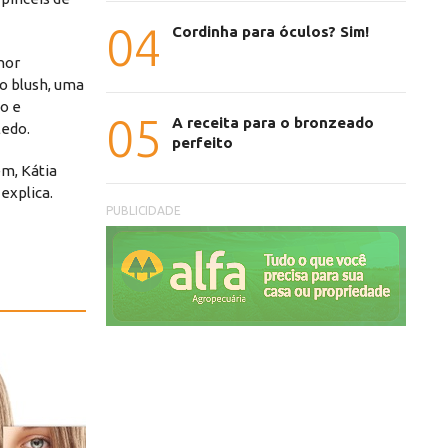
04
Cordinha para óculos? Sim!
hor
do blush, uma
to e
05
A receita para o bronzeado
ledo.
perfeito
m, Kátia
explica.
PUBLICIDADE