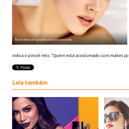
Blush deve ser aplicado com pincel correto
indica o pincel reto. “Quem está acostumado com makes já 
Leia também