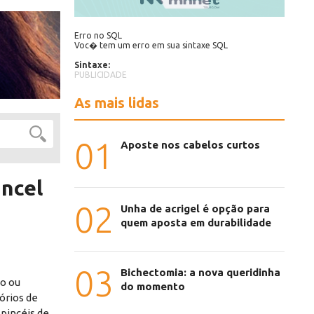
Erro no SQL
Voc� tem um erro em sua sintaxe SQL
Sintaxe:
PUBLICIDADE
As mais lidas
01
Aposte nos cabelos curtos
incel
02
Unha de acrigel é opção para
quem aposta em durabilidade
03
Bichectomia: a nova queridinha
o ou
do momento
órios de
 pincéis de