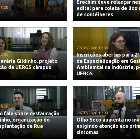
Erechim deve relançar nes
15:05
edital para coleta de lixo
de contêineres
27/07/2026 19:00
19:05
Inscrições abertas para 2ª
terária Gildinho, projeto
da Especialização em Ges
são da UERGS câmpus
Ambiemtal na Indústria, p
UERGS
19:00
o fala sobre restauração
20/07/2026 19:00
inho, organização do
Olho Seco aumenta no in
mplantação da Rua
exigindo atenção aos pri
sintomas