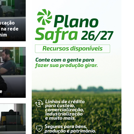
ucação
s na rede
him
re