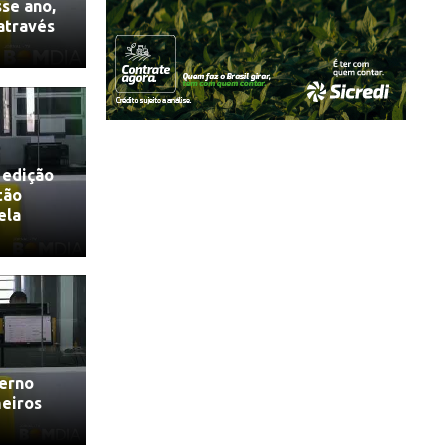
se ano,
 através
 edição
tão
ela
verno
meiros