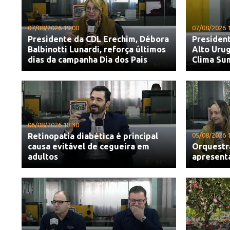
07/08/2026 19:00
07/08/2026 
Presidente da CDL Erechim, Débora
President
Balbinotti Lunardi, reforça últimos
Alto Urug
dias da campanha Dia dos Pais
Clima Su
06/08/2026 18:30
Retinopatia diabética é principal
05/08/2026 
causa evitável de cegueira em
Orquestr
adultos
apresent