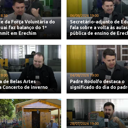
18:30
06/08/2026 19:00
e da Força Voluntária do
Secretário-adjunto de Ed
uai faz balanço do 1º
fala sobre a volta às aula
mmit em Erechim
pública de ensino de Erec
19:00
04/08/2026 19:00
a de Belas Artes
Padre Rodolfo destaca o
a Concerto de inverno
significado do dia do pad
28/07/2026 19:00