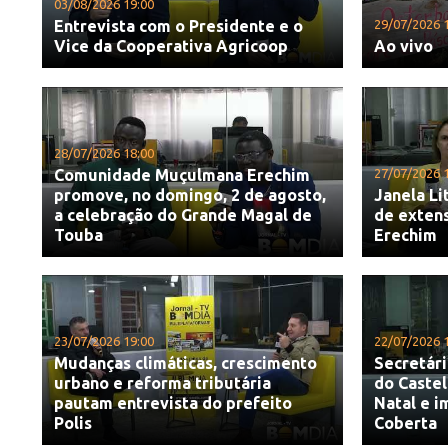
03/08/2026 19:00
Entrevista com o Presidente e o
29/07/2026 
Vice da Cooperativa Agricoop
Ao vivo
28/07/2026 18:00
Comunidade Muçulmana Erechim
27/07/2026 
promove, no domingo, 2 de agosto,
Janela Li
a celebração do Grande Magal de
de exten
Touba
Erechim
23/07/2026 19:00
22/07/2026 
Mudanças climáticas, crescimento
Secretári
urbano e reforma tributária
do Castel
pautam entrevista do prefeito
Natal e i
Polis
Coberta